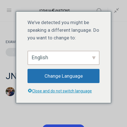
We've detected you might be
speaking a different language. Do
you want to change to:
EXAM 1
DE 0
English
JN115 | Lesson 5 | Quiz
Change Language
Close and do not switch language
Jonathan David Livesay
agosto 8, 2026