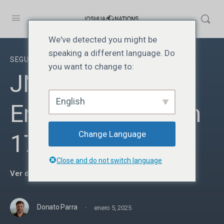
We've detected you might be
speaking a different language. Do
SEGUNDO AÑO
you want to change to:
JN217 | Identidad
English
En Cristo | Lección
Change Language
17
Close and do not switch language
Ver detalles del curso
·
Donato Parra
enero 5, 2025