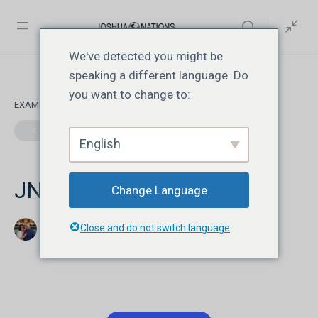
We've detected you might be
speaking a different language. Do
you want to change to:
EXAMEN 1
DE 0
English
JN113 | Lesson 4 | Quiz
Change Language
Close and do not switch language
Jonathan David Livesay
agosto 9, 2026