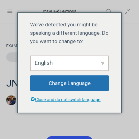
We've detected you might be
speaking a different language. Do
you want to change to:
EXAMEN 1
DE 0
English
JN117 | Lesson 5 | Quiz
Change Language
Close and do not switch language
Jonathan David Livesay
agosto 7, 2026